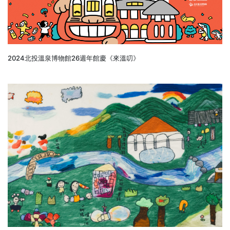
2024北投溫泉博物館26週年館慶《來溫叨》