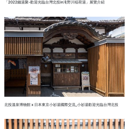
「2022錢湯聚-歡迎光臨台灣北投in滝野川稲荷湯」展覽介紹
北投溫泉博物館 x 日本東京小衫湯國際交流_小衫湯歡迎光臨台灣北投