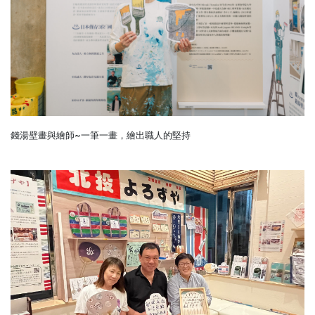
錢湯壁畫與繪師~一筆一畫，繪出職人的堅持