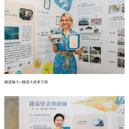
錢湯魅力~錢湯大使來引路