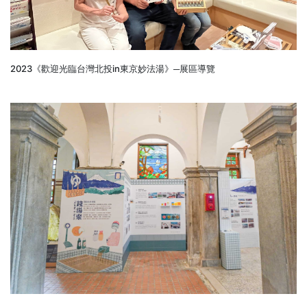
2023《歡迎光臨台灣北投in東京妙法湯》─展區導覽