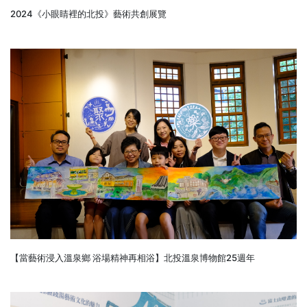
2024《小眼睛裡的北投》藝術共創展覽
【當藝術浸入溫泉鄉 浴場精神再相浴】北投溫泉博物館25週年