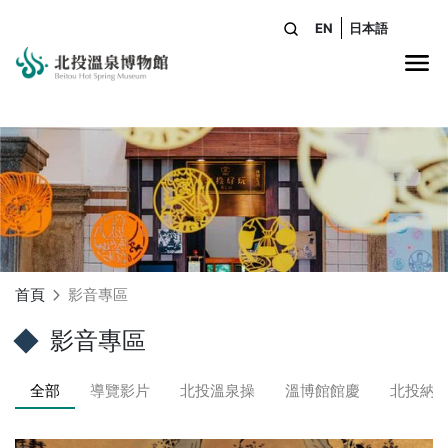
EN
日本語
站內搜尋
網
首頁
影音專區
影音專區
全部
導覽影片
北投溫泉操
溫博館館慶
北投納