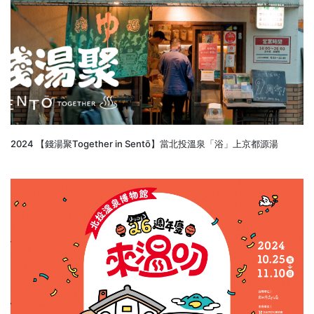
2024 【錢湯聚Together in Sentō】當北投溫泉「浴」上京都源湯