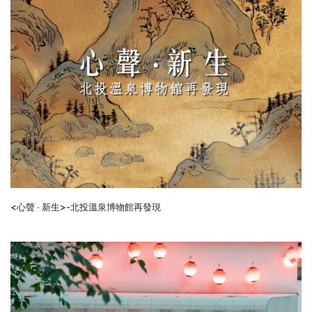
<心聲 ‧ 新生>-北投溫泉博物館再發現