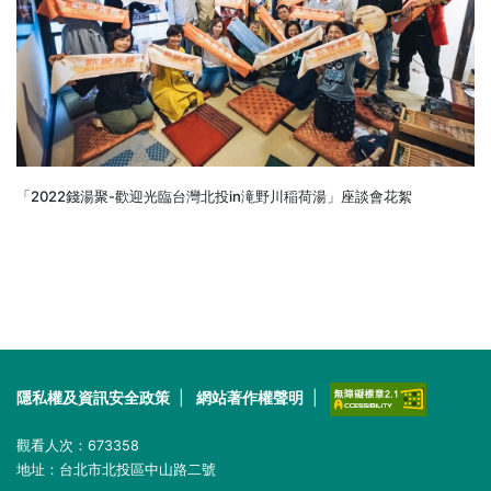
「2022錢湯聚-歡迎光臨台灣北投in滝野川稲荷湯」座談會花絮
隱私權及資訊安全政策
|
網站著作權聲明
|
觀看人次：
673358
地址：台北市北投區中山路二號