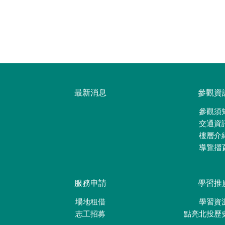
最新消息
參觀資
參觀須
交通資
樓層介
導覽摺
服務申請
學習推
場地租借
學習資
志工招募
點亮北投歷