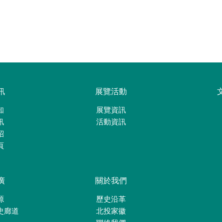
訊
展覽活動
知
展覽資訊
訊
活動資訊
紹
頁
廣
關於我們
源
歷史沿革
史廊道
北投家徽