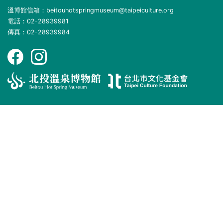
溫博館信箱：beitouhotspringmuseum@taipeiculture.org
電話：02-28939981
傳真：02-28939984