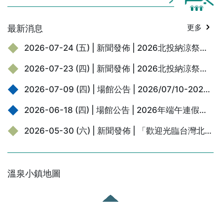
寺中珍藏的妖怪繪卷與地獄圖，如今已成為點綴京都夏日的重
要風物詩。 這些作品的一大特色，在於它們長久以來始終是在
最新消息
更多
「寺院」這一特殊場域中被人們觀賞與傳承。遭人棄置的舊器
物化為妖怪，在夜晚的街道上列隊遊行；這些故事提醒人們珍
2026-07-24 (五) | 新聞發佈 | 2026北投納涼祭「怪不得來北投」盛大開跑！溫博館攜手繪本大師廣瀨克也，百年浴場化身妖怪湯樂園
惜身邊的物品。通往地獄或極樂的岔路，取決於生前的一言一
行。當人們站在畫前，心中萌生「害怕」的感受時，這份情緒
2026-07-23 (四) | 新聞發佈 | 2026北投納涼祭搞怪登場！ 溫博館攜手「繪本大師廣瀨克也」打造妖怪溫泉湯樂園
便與佛教教誨相互呼應，化作引人向善的種子，長久以來滋養
著日本人的信仰精神與道德觀念。每一幅畫不但帶給觀者驚奇
2026-07-09 (四) | 場館公告 | 2026/07/10-2026/07/11颱風閉館公告
與震撼，其中也寄寓著深刻而溫暖的人生啟示。 2026年夏
2026-06-18 (四) | 場館公告 | 2026年端午連假開館公告
天，這批寺寶首度跨海來到北投。北投地熱谷昔日曾被稱為
「地獄谷」，蒸騰而起的硫磺煙霧，與繪卷中描繪的冥界意象
2026-05-30 (六) | 新聞發佈 | 「歡迎光臨台灣北投 in 秩父」交流展於西武秩父站「祭之湯」盛大開幕! 從車站到浴場，當台灣北投來到日本秩父溫泉鄉
彼此呼應。在北投溫泉博物館這座擁有百年歷史的溫泉建築
中，妖怪燈籠在頭頂亮起，17世紀的繪卷與當代創作齊聚一
堂。大人與孩子在笑聲中穿梭其間，偶爾會因眼前的景象感到
背脊一陣涼意。在這場熱鬧非凡、卻又帶著幾分神祕與驚悚的
溫泉小鎮地圖
百鬼夜行中，誠摯邀請您踏入其中，展開一段奇幻的旅程。 ■
傳 土佐經隆《百鬼夜行圖》 相傳使用多年而遭棄置的器物，會
化為「付喪神」，深夜結隊上街遊行，這便是流傳已久的「百
鬼夜行」。本卷傳為土佐派繪師經隆之作，以十五世紀土佐光