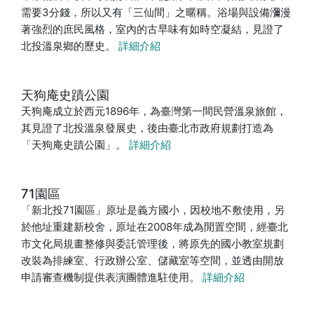
需要3分錢，所以又有「三仙間」之暱稱。浴場與設備瀰漫
著強烈的庶民風格，室內的古早味有如時空凝結，見證了
北投溫泉鄉的歷史。
詳細介紹
天狗庵史蹟公園
天狗庵成立於西元1896年，為臺灣第一間民營溫泉旅館，
其見證了北投溫泉發展史，後由臺北市政府規劃打造為
「天狗庵史蹟公園」。
詳細介紹
71園區
「新北投71園區」原址是義方國小，因校地不敷使用，另
於他址重建新校舍，原址在2008年成為閒置空間，經臺北
市文化局規畫整修與委託管理後，將原先的國小教室規劃
改裝為排練室、行政辦公室、儲藏室等空間，並透由開放
申請審查機制提供表演團體進駐使用。
詳細介紹