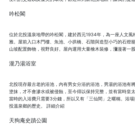
吟松閣
位於北投溫泉地帶的吟松閣，建於西元1934年，為一座人文
雅。屋前入口木門樓、魚池、小拱橋、石階與造型小巧的石燈
山坡配置飾物，視野良好。屋內運用大量檜木裝修，瀰漫著一
瀧乃湯浴室
北投現存最古老的浴池，內有男女分浴的浴池，男湯的浴池有將
塗抹，才不會滲水或被侵蝕，至今得以保持完整，並有當時皇
當時的入浴費只需要3分錢，所以又有「三仙間」之暱稱。浴場
投溫泉鄉的歷史。
詳細介紹
天狗庵史蹟公園