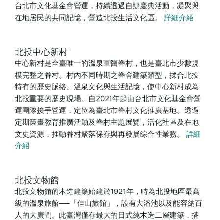
台北市文化基金會營運，持續透過自辦慶典活動，凝聚與
在地居民的共同記憶，營造北投生活文化區。
詳細介紹
北投中心新村
中心新村是全臺唯一的溫泉軍醫眷村，也是臺北市少數規
模完整之眷村。村內不同時期之眷舍建築類型，揉合北投
特有的歷史脈絡、溫泉文化與生活記憶，使中心新村成為
北投重要的歷史現場。自2021年起由台北市文化基金會營
運團隊接手營運，定位為臺北市眷村文化推廣基地。透過
定期策畫教育推廣活動及眷村主題展覽，活化社區及在地
文史資源，推動眷村聚落保存與再發展綜合性業務。
詳細
介紹
北投文物館
北投文物館的木造建築始建於1921年，時為北投地區最高
級的溫泉旅館──「佳山旅館」，設有大浴池以及能容納百
人的大廣間。此臺灣僅存最大的日式純木造二層建築，搭