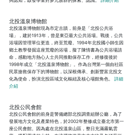
與認知，啟發學童對多元族群的探索、認識。
詳細介紹
北投溫泉博物館
北投溫泉博物館現為市定古蹟，前身是「北投公共浴
場」，建於1913年，曾是東亞最大公共浴場。戰後，公共
浴場因管理單位更迭，終至荒廢。1994年北投國小師生因
鄉土教學發掘這座荒廢的浴場，擬了陳情書為公共浴場請
命，感動地方熱心人士共同推動保存工作，經修復後於
1998年成立「北投溫泉博物館」。作為台灣第一個由社區
民眾搶救保存下的博物館，以深根傳承、創新豐富北投文
化為使命，扮演北投區域文化樞紐及核心場館角色。
詳細
介紹
北投公民會館
北投公民會館的前身是警備總部北投調查組辦公廳，為了
發展地方文化及產業特色，於2002年整修成立臺北市第一
座公民會館。因為處在北投溫泉山區，整日充滿霧氣雲