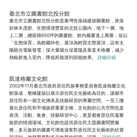
臺北市立圖書館北投分館
臺北市立圖書館北投分館是臺灣首座綠建築圖書館，座落
於林木茂密、生態環境豐富的北投公園內，地下一層、地
上二層，總面積650坪的圖書館。館內藏書達上萬冊，並以
「生態保育」為館藏特色，屋頂為輕質生態屋頂，設有太
陽能光電板發電；採大量陽台深遮陽及垂直木格柵，減少
熱輻射進入室內，降低耗能達到節能效果。
詳細介紹
凱達格蘭文化館
2002年11月臺北市政府原住民族事務委員會凱達格蘭文化
館落成，整棟建築以展示原住民文化藝術為目的，讓都市
原住民有一個文化傳承及技藝研習的專屬空間。一至三樓
展出原住民和平埔族群重要文物，文化館的公共空間也是
表演、活動、集會、技藝研習中心，更是都會原住民凝聚
族群的情感場域。文化館也提供原住民主題圖書閱覽服
務，多元族群的藏書可增進遊客對原住民文化藝術的欣賞