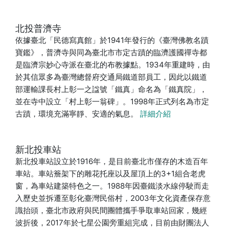
北投普濟寺
依據臺北「民德寫真館」於1941年發行的《臺灣佛教名蹟
寶鑑》，普濟寺與同為臺北市市定古蹟的臨濟護國禪寺都
是臨濟宗妙心寺派在臺北的布教據點。1934年重建時，由
於其信眾多為臺灣總督府交通局鐵道部員工，因此以鐵道
部運輸課長村上彰一之諡號「鐵真」命名為「鐵真院」，
並在寺中設立「村上彰一翁碑」。1998年正式列名為市定
古蹟，環境充滿寧靜、安適的氣息。
詳細介紹
新北投車站
新北投車站設立於1916年，是目前臺北市僅存的木造百年
車站。車站簷架下的雕花托座以及屋頂上的3+1組合老虎
窗，為車站建築特色之一。1988年因臺鐵淡水線停駛而走
入歷史並拆遷至彰化臺灣民俗村，2003年文化資產保存意
識抬頭，臺北市政府與民間團體攜手爭取車站回家，幾經
波折後，2017年於七星公園旁重組完成，目前由財團法人