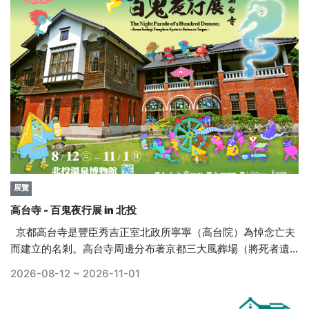
展覽
高台寺 - 百鬼夜行展 in 北投
京都高台寺是豐臣秀吉正室北政所寧寧（高台院）為悼念亡夫
而建立的名剎。高台寺周邊分布著京都三大風葬場（將死者遺
體放置於野外任其風化或遭動物吞食的古代葬地）之一的「鳥
2026-08-12 ~ 2026-11-01
邊野」，自古以來被視為現世與彼世的交界。2006年高台寺開
創四百週年起舉辦的「百鬼夜行展」，從此每年夏季都會公開