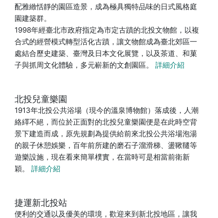
配雅緻恬靜的園區造景，成為極具獨特品味的日式風格庭
園建築群。
1998年經臺北市政府指定為市定古蹟的北投文物館，以複
合式的經營模式轉型活化古蹟，讓文物館成為臺北郊區一
處結合歷史建築、臺灣及日本文化展覽，以及茶道、和菓
子與抓周文化體驗，多元嶄新的文創園區。
詳細介紹
北投兒童樂園
1913年北投公共浴場（現今的溫泉博物館）落成後，人潮
絡繹不絕，而位於正面對的北投兒童樂園便是在此時空背
景下建造而成，原先規劃為提供給前來北投公共浴場泡湯
的親子休憩娛樂，百年前所建的磨石子溜滑梯、盪鞦韆等
遊樂設施，現在看來簡單樸實，在當時可是相當前衛新
穎。
詳細介紹
捷運新北投站
便利的交通以及優美的環境，歡迎來到新北投地區，讓我