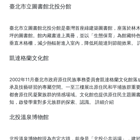
信一派的繪卷為範本摹寫，全長逾六公尺，筆致精妙。妖怪們
臺北市立圖書館北投分館
看似嚇人，其實默默提醒著我們：請珍惜身邊的物品。 ▲傳 土
佐經隆《百鬼夜行圖》 ( 圖片提供：高台寺) ■田中陽一郎
《高台寺百鬼夜行繪卷》 為紀念高台寺開創四百年，京都插畫
臺北市立圖書館北投分館是臺灣首座綠建築圖書館，座落於林木
家田中陽一郎沿襲傳統百鬼夜行圖形式，讓寺中的梵鐘、佛
坪的圖書館。館內藏書達上萬冊，並以「生態保育」為館藏特
具、庭石，甚至寧寧的御所車紛紛化為妖怪，連同狐狸嫁女隊
垂直木格柵，減少熱輻射進入室內，降低耗能達到節能效果。
伍與竹林、櫻花等名景，熱鬧遊行於夜色之中。此畫卷筆觸溫
凱達格蘭文化館
暖可愛，宛如一趟高台寺妖怪小旅行。 ▲田中陽一郎《高台寺
百鬼夜行繪卷》 ( 圖片提供：高台寺) ■KYOTSUBE《百鬼夜
行圖》 AR繪本作家KYOTSUBE於2023年奉納高台寺之作。畫
2002年11月臺北市政府原住民族事務委員會凱達格蘭文化館
中妖怪不再嚇人，而是延續其繪本《守護妖怪》的世界觀：妖
承及技藝研習的專屬空間。一至三樓展出原住民和平埔族群重
怪們徹夜守護熟睡的小女孩，直到朝陽升起，彼此揮手道別。
都會原住民凝聚族群的情感場域。文化館也提供原住民主題圖
色彩柔和明亮，讓大人與孩子都能親近妖怪的溫柔面貌。
知，啟發學童對多元族群的探索、認識。
詳細介紹
▲KYOTSUBE《百鬼夜行圖》 ( 圖片提供：高台寺) ■藤井湧
泉《妖女赤夜行進圖》 水墨畫家藤井湧泉首度挑戰彩色創作，
北投溫泉博物館
以「美得令人畏懼」為題，描繪紅月之夜盛裝漫步的妖女群
像。她們的裝束既非日式亦非中式，華美紋樣間暗藏烏鴉、針
山、火球等不祥符號。原作為高台寺方丈禪室的襖繪，本展特
北投溫泉博物館現為市定古蹟，前身是「北投公共浴場」，建於