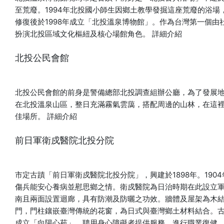
別於溫博館二樓大廣間呈現。 ▲藤井湧泉《妖女赤夜行進
至荒廢。1994年北投國小師生因鄉土教學發掘這座荒廢的浴
圖》 ( 圖片提供：高台寺) ■傳 河鍋曉齋《閻魔圖》（複製
修復後於1998年成立「北投溫泉博物館」。作為台灣第一個
品） 閻魔王以「淨玻璃鏡」照見亡者生前之姿，鏡中卻映出一
扮演北投區域文化樞紐及核心場館角色。
詳細介紹
位氣質凜然的遊女，相傳這是閻魔對「地獄太夫」一見鍾情的
瞬間。地獄太夫出身武家，遭擄賣入妓樓，卻自號「地獄」坦
北投公民會館
然面對命運，其身世令曉齋等眾多繪師深深著迷。 ▲傳 河鍋
曉齋《閻魔圖》（複製品） ( 圖片提供：高台寺) 【高台寺 -
百鬼夜行展 in 北投】 時間：2026/8/12(三)-2026/11/1(日) 地
北投公民會館的前身是警備總部北投調查組辦公廳，為了發展地
點：北投溫泉博物館 主辦單位：鷲峰山高台寺、財團法人福祿
在北投溫泉山區，整日充滿霧氣雲藹，搭配周邊的山林，在這
文化基金會北投文物館 協辦單位：北投溫泉博物館 贊助單位：
佳場所。
詳細介紹
公益財團法人日本台灣交流協會
前日軍衛戍醫院北投分院
市定古蹟「前日軍衛戍醫院北投分院」，興建於1898年。19
傷兵能安心養病並慰思鄉之情。衛戍醫院為日治時期在此設立
南且兩面設置迴廊，具有防潮及防曬之功效。牆體及屋架為木
門，門柱鑲嵌臺灣傳統的花窗，為日式與臺灣鄉土材料結合。
成立「向陽心苑」，聘用身心障礙者提供服務，進行職業復健