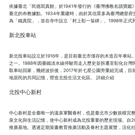
依據臺北「民德寫真館」於1941年發行的《臺灣佛教名蹟寶
臺北的布教據點。1934年重建時，由於其信眾多為臺灣總督
為「鐵真院」，並在寺中設立「村上彰一翁碑」。1998年正
新北投車站
新北投車站設立於1916年，是目前臺北市僅存的木造百年車站
之一。1988年因臺鐵淡水線停駛而走入歷史並拆遷至彰化台灣
取車站回家，幾經波折後，2017年於七星公園旁重組完成，
地居民的共同記憶，營造北投生活文化區。
詳細介紹
北投中心新村
中心新村是全臺唯一的溫泉軍醫眷村，也是臺北市少數規模完
泉文化與生活記憶，使中心新村成為北投重要的歷史現場。自2
推廣基地。透過定期策畫教育推廣活動及眷村主題展覽，活化