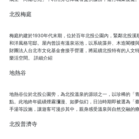
北投梅庭
梅庭約建於1930年代末期，位於百年北投公園內，緊鄰北投
和洋風格宅邸。屋內曾設有溫泉浴池，以系統藻井、木造閣樓與混
財團法人台北市文化基金會接手營運，將延續北投特有的人文
樂活空間。
詳細介紹
地熱谷
地熱谷位於北投公園旁，為北投溫泉的源頭之一，以珍稀的「
點。此地終年硫磺煙霧瀰漫、如夢似幻，日治時期即被選為「
手湯等設施，讓遊客可漫步其中，親身感受溫泉與自然交融的
北投普濟寺