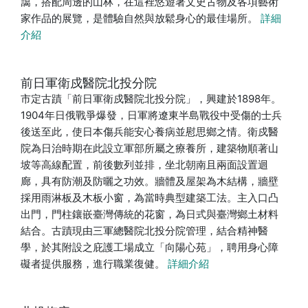
藹，搭配周邊的山林，在這裡悠遊著文史古物及各項藝術
家作品的展覽，是體驗自然與放鬆身心的最佳場所。
詳細
介紹
前日軍衛戍醫院北投分院
市定古蹟「前日軍衛戍醫院北投分院」，興建於1898年。
1904年日俄戰爭爆發，日軍將遼東半島戰役中受傷的士兵
後送至此，使日本傷兵能安心養病並慰思鄉之情。衛戍醫
院為日治時期在此設立軍部所屬之療養所，建築物順著山
坡等高線配置，前後數列並排，坐北朝南且兩面設置迴
廊，具有防潮及防曬之功效。牆體及屋架為木結構，牆壁
採用雨淋板及木板小窗，為當時典型建築工法。主入口凸
出門，門柱鑲嵌臺灣傳統的花窗，為日式與臺灣鄉土材料
結合。古蹟現由三軍總醫院北投分院管理，結合精神醫
學，於其附設之庇護工場成立「向陽心苑」，聘用身心障
礙者提供服務，進行職業復健。
詳細介紹