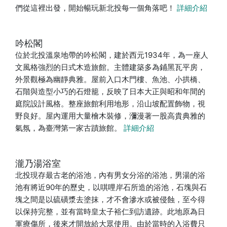
們從這裡出發，開始暢玩新北投每一個角落吧！
詳細介紹
吟松閣
位於北投溫泉地帶的吟松閣，建於西元1934年，為一座人
文風格強烈的日式木造旅館。主體建築多為鋪黑瓦平房，
外景觀極為幽靜典雅。屋前入口木門樓、魚池、小拱橋、
石階與造型小巧的石燈籠，反映了日本大正與昭和年間的
庭院設計風格。整座旅館利用地形，沿山坡配置飾物，視
野良好。屋內運用大量檜木裝修，瀰漫著一股高貴典雅的
氣氛，為臺灣第一家古蹟旅館。
詳細介紹
瀧乃湯浴室
北投現存最古老的浴池，內有男女分浴的浴池，男湯的浴
池有將近90年的歷史，以唭哩岸石所造的浴池，石塊與石
塊之間是以硫磺漿去塗抹，才不會滲水或被侵蝕，至今得
以保持完整，並有當時皇太子裕仁到訪遺跡。此地原為日
軍療傷所，後來才開放給大眾使用。由於當時的入浴費只