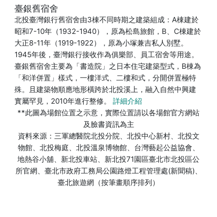
臺銀舊宿舍
北投臺灣銀行舊宿舍由3棟不同時期之建築組成：A棟建於
昭和7-10年（1932-1940），原為松島旅館，B、C棟建於
大正8-11年（1919-1922），原為小塚兼吉私人別墅。
1945年後，臺灣銀行接收作為俱樂部、員工宿舍等用途。
臺銀舊宿舍主要為「書造院」之日本住宅建築型式，B棟為
「和洋併置」樣式，一樓洋式、二樓和式，分開併置極特
殊。且建築物順應地形橫跨於北投溪上，融入自然中興建
實屬罕見，2010年進行整修。
詳細介紹
**此圖為場館位置之示意，實際位置請以各場館官方網站
及臉書資訊為主
資料來源：三軍總醫院北投分院、北投中心新村、北投文
物館、北投梅庭、北投溫泉博物館、台灣藝起公益協會、
地熱谷小舖、新北投車站、新北投71園區臺北市北投區公
所官網、臺北市政府工務局公園路燈工程管理處(新聞稿)、
臺北旅遊網（按筆畫順序排列）