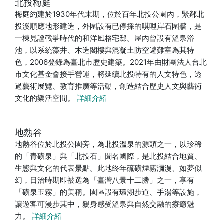
北投梅庭
梅庭約建於1930年代末期，位於百年北投公園內，緊鄰北
投溪順應地形建造，外圍設有已停採的唭哩岸石圍牆，是
一棟見證戰爭時代的和洋風格宅邸。屋內曾設有溫泉浴
池，以系統藻井、木造閣樓與混凝土防空避難室為其特
色，2006登錄為臺北市歷史建築。2021年由財團法人台北
市文化基金會接手營運，將延續北投特有的人文特色，透
過藝術展覽、教育推廣等活動，創造結合歷史人文與藝術
文化的樂活空間。
詳細介紹
地熱谷
地熱谷位於北投公園旁，為北投溫泉的源頭之一，以珍稀
的「青磺泉」與「北投石」聞名國際，是北投結合地質、
生態與文化的代表景點。此地終年硫磺煙霧瀰漫、如夢似
幻，日治時期即被選為「臺灣八景十二勝」之一，享有
「磺泉玉霧」的美稱。園區設有環湖步道、手湯等設施，
讓遊客可漫步其中，親身感受溫泉與自然交融的療癒魅
力。
詳細介紹