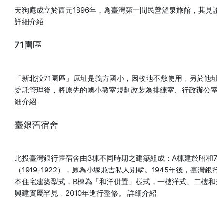
天狗庵成立於西元1896年，為臺灣第一間民營溫泉旅館，其
詳細介紹
71園區
「新北投71園區」原址是義方國小，因校地不敷使用，另於他址
委託管理後，將原先的國小教室規劃改裝為排練室、行政辦公
細介紹
臺銀舊宿舍
北投臺灣銀行舊宿舍由3棟不同時期之建築組成：A棟建於昭和7-10
（1919-1922），原為小塚兼吉私人別墅。1945年後，
本住宅建築型式，B棟為「和洋併置」樣式，一樓洋式、二樓和
興建實屬罕見，2010年進行整修。
詳細介紹