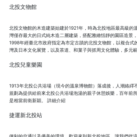
17:00-17:30 名額∣2人1組，每場次限8組 【藝術匯演】 活動期
北投文物館
間週末，北投溫泉博物館延長開館至晚間8時，並邀請不同表演
團隊帶來精彩的主題演出。從白天的祭典遊戲一路玩到夜晚，
在百年古蹟與夏夜微風中欣賞藝術演出，一起歡唱、舞動，感
北投文物館的木造建築始建於1921年，時為北投地區最高級的
受北投夏夜的熱情與活力。 費用∣免費 地點∣北投溫泉博物館2
灣僅存最大的日式純木造二層建築，搭配雅緻恬靜的園區造景
樓大廣間 【館舍串聯】 響應「怪不得來北投」夏季主題活動，
1998年經臺北市政府指定為市定古蹟的北投文物館，以複合
更串聯北投地區各文化館舍一起「共同作怪」，攜手推出一系
灣及日本文化展覽，以及茶道、和菓子與抓周文化體驗，多元
列夏日限定的納涼活動，共度今夏最奇幻的盛夏祭典！ 【夏日
納涼好禮送】 活動期間追蹤「北投溫泉博物館」Facebook粉
北投兒童樂園
絲專頁，並依指定活動貼文完成參加步驟，即有機會獲得納涼
祭限定紀念品： ■「溫喵包布巾」 ■「壓克力手環吊飾」 詳細
活動辦法、參加方式及贈品內容，將於北投溫泉博物館官方
1913年北投公共浴場（現今的溫泉博物館）落成後，人潮絡
Facebook粉絲專頁公告。 北投溫泉博物館Facebook 北投溫
規劃為提供給前來北投公共浴場泡湯的親子休憩娛樂，百年前
泉博物館Instagram 【2026北投納涼祭】 活動期間：
是相當前衛新穎。
詳細介紹
2026/7/24(五)－2026/8/9(日) 活動地點：北投溫泉博物館
開放時間：週二-週五10:00-18:00 、週六-週日10:00-20:00
捷運新北投站
※每週一休館
便利的交通以及優美的環境，歡迎來到新北投地區，讓我們從