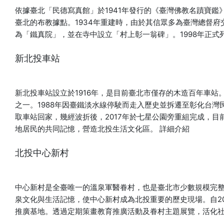
一件。 3. 玩具需先在家進行簡單整理再帶來，若零件容易掉落
依據臺北「民德寫真館」於1941年發行的《臺灣佛教名蹟寶
或玩具過小請裝袋，絨毛類請進行簡單清潔，現場也會準備酒
臺北的布教據點。1934年重建時，由於其信眾多為臺灣總督
精及夾鏈袋，請向工作人員詢問。 4. 離開時請至少帶一項玩具
為「鐵真院」，並在寺中設立「村上彰一翁碑」。1998年正
離開，若沒有帶玩具來交換，離開時請帶一顆扭蛋走。 5. 活動
僅交換玩具，印有卡通人物的衣物、文具或生活小物不得交
新北投車站
換。 6. 請維持玩具完整性，切勿丟摔現場玩具。 7.其他依現場
關主說明之規則進行，關主保有最終修改與決定權。 【趣味團
康】 呼朋引伴來到榻榻米大廣間挑戰打西瓜、保齡球、賓果等
新北投車站設立於1916年，是目前臺北市僅存的木造百年車站
趣味團康遊戲，挑戰成功還可獲得北投納涼券！ 費用∣免費，現
之一。1988年因臺鐵淡水線停駛而走入歷史並拆遷至彰化台灣
場報名參加。 地點∣北投溫泉博物館2樓大廣間 ■北投BINGO室
取車站回家，幾經波折後，2017年於七星公園旁重組完成，
來玩玩北投家徽的賓果遊戲，前3名達成賓果連線即可獲得納涼
地居民的共同記憶，營造北投生活文化區。
詳細介紹
券乙張。 時間∣7/25(六)-8/9(日)每週六及週日10:30-11:00、
北投中心新村
14:30-15:00、18:15-19:15 名額∣40人/場 ■北投保齡球 將圓
球朝著前方正三角形的十個球瓶拋出旋轉，倒瓶數越多者即可
獲得納涼券乙張。 時間∣7/25(六)-8/9(日)每週六及週日
中心新村是全臺唯一的溫泉軍醫眷村，也是臺北市少數規模完
16:00-16:30 名額∣ 2人1組，每場次限10組 ■納涼打西瓜 時限
泉文化與生活記憶，使中心新村成為北投重要的歷史現場。自2
內挑戰蒙眼、轉圈，接下來奮力一擊打西瓜，成功擊中西瓜即
推廣基地。透過定期策畫教育推廣活動及眷村主題展覽，活化
可獲得納涼券乙張。 時間∣7/25(六)-8/9(日)每週六及週日