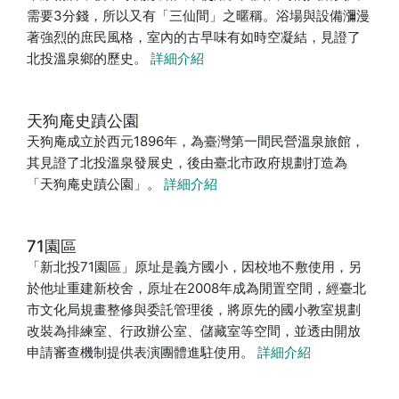
需要3分錢，所以又有「三仙間」之暱稱。浴場與設備瀰漫
著強烈的庶民風格，室內的古早味有如時空凝結，見證了
北投溫泉鄉的歷史。
詳細介紹
天狗庵史蹟公園
天狗庵成立於西元1896年，為臺灣第一間民營溫泉旅館，
其見證了北投溫泉發展史，後由臺北市政府規劃打造為
「天狗庵史蹟公園」。
詳細介紹
71園區
「新北投71園區」原址是義方國小，因校地不敷使用，另
於他址重建新校舍，原址在2008年成為閒置空間，經臺北
市文化局規畫整修與委託管理後，將原先的國小教室規劃
改裝為排練室、行政辦公室、儲藏室等空間，並透由開放
申請審查機制提供表演團體進駐使用。
詳細介紹