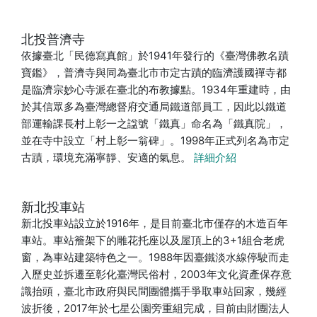
北投普濟寺
依據臺北「民德寫真館」於1941年發行的《臺灣佛教名蹟
寶鑑》，普濟寺與同為臺北市市定古蹟的臨濟護國禪寺都
是臨濟宗妙心寺派在臺北的布教據點。1934年重建時，由
於其信眾多為臺灣總督府交通局鐵道部員工，因此以鐵道
部運輸課長村上彰一之諡號「鐵真」命名為「鐵真院」，
並在寺中設立「村上彰一翁碑」。1998年正式列名為市定
古蹟，環境充滿寧靜、安適的氣息。
詳細介紹
新北投車站
新北投車站設立於1916年，是目前臺北市僅存的木造百年
車站。車站簷架下的雕花托座以及屋頂上的3+1組合老虎
窗，為車站建築特色之一。1988年因臺鐵淡水線停駛而走
入歷史並拆遷至彰化臺灣民俗村，2003年文化資產保存意
識抬頭，臺北市政府與民間團體攜手爭取車站回家，幾經
波折後，2017年於七星公園旁重組完成，目前由財團法人