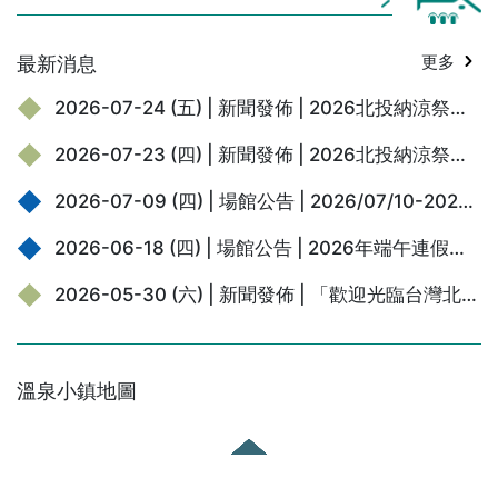
就能挑戰多款充滿北投味的祭典遊戲、參與生態走讀、體驗夏
季手作，或在週末觀賞藝術匯演。館內更有結合光影魔法的
最新消息
更多
「妖怪溫泉」互動走廊，猜猜腳底下會有哪隻神祕小怪物跳出
來打招呼？快跟著可愛小妖怪的腳步，展開怪好玩的夏日大冒
2026-07-24 (五) | 新聞發佈 | 2026北投納涼祭「怪不得來北投」盛大開跑！溫博館攜手繪本大師廣瀨克也，百年浴場化身妖怪湯樂園
險！ 【活動時間表】 【北投納涼券】 調皮的小妖怪們化身為
遊戲主角啦！憑北投納涼券樂玩8款結合妖怪角色的「北投味遊
2026-07-23 (四) | 新聞發佈 | 2026北投納涼祭搞怪登場！ 溫博館攜手「繪本大師廣瀨克也」打造妖怪溫泉湯樂園
戲」，闖關成功更能集點兌換納涼祭限定文創好禮。快拿著你
的北投納涼券，一起來打怪吧！ ■售價∣NT $120元/張（含3枚
2026-07-09 (四) | 場館公告 | 2026/07/10-2026/07/11颱風閉館公告
遊戲兌換聯），活動現場販售。 【北投味遊戲】 時間∣週二-週
2026-06-18 (四) | 場館公告 | 2026年端午連假開館公告
五 10:00-1800、週六-週日10:00-20:00。 地點∣北投溫泉博
物館 ■北投釣寶 小浴池裡藏了好多北投珍貴的寶物，快快拿起
2026-05-30 (六) | 新聞發佈 | 「歡迎光臨台灣北投 in 秩父」交流展於西武秩父站「祭之湯」盛大開幕! 從車站到浴場，當台灣北投來到日本秩父溫泉鄉
手上的釣竿體驗有趣的釣寶遊戲，收集屬於你的北投寶物。 ■
酒家上菜 北投溫泉旅館林立，使得酒家菜也成了北投特色之
一。現在就化身大廚，將一道道的色香味俱全的酒家菜呈上
桌，端出最澎湃的飲食文化。 ■澡堂賓果 澡堂裡有好多不同
溫泉小鎮地圖
的澡盆，丟出手中乒乓球，看看你是不是能連成一線的賓果高
手！ ■亮晶晶澡堂 以夜市撈金魚遊戲為概念，各種顏色圓滾
滾的眼球都在澡堂裡漂浮著，在時間內撈出指定顏色的眼球即
闖關成功，看看誰是擁有最多亮晶晶眼珠的人！ ■敲敲小妖怪