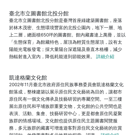
臺北市立圖書館北投分館
臺北市立圖書館北投分館是臺灣首座綠建築圖書館，座落
於林木茂密、生態環境豐富的北投公園內，地下一層、地
上二層，總面積650坪的圖書館。館內藏書達上萬冊，並以
「生態保育」為館藏特色，屋頂為輕質生態屋頂，設有太
陽能光電板發電；採大量陽台深遮陽及垂直木格柵，減少
熱輻射進入室內，降低耗能達到節能效果。
詳細介紹
凱達格蘭文化館
2002年11月臺北市政府原住民族事務委員會凱達格蘭文化
館落成，整棟建築以展示原住民文化藝術為目的，讓都市
原住民有一個文化傳承及技藝研習的專屬空間。一至三樓
展出原住民和平埔族群重要文物，文化館的公共空間也是
表演、活動、集會、技藝研習中心，更是都會原住民凝聚
族群的情感場域。文化館也提供原住民主題圖書閱覽服
務，多元族群的藏書可增進遊客對原住民文化藝術的欣賞