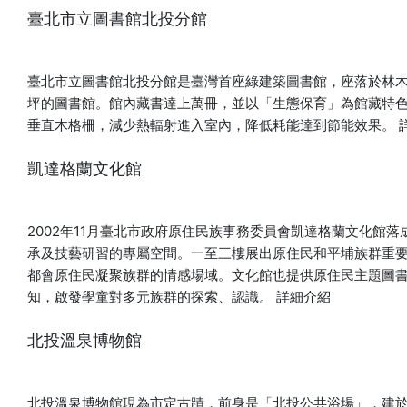
日式傳統玩具「敲達摩」，重新設計成溫泉妖怪造型圖案。玩
臺北市立圖書館北投分館
家輪流橫擊敲打一節節圓柱，緊張刺激、富饒趣味。 ■百鬼擊
退戰 哇！妖怪們都跑來參加祭典啦！一起化身神射手，看你能
擊退多少小妖怪，成為最厲害的驅魔專家！ ■北投投扇興 取
臺北市立圖書館北投分館是臺灣首座綠建築圖書館，座落於林木
自日本經典「座敷遊」代表性遊戲「投扇興」。北投投扇興得
坪的圖書館。館內藏書達上萬冊，並以「生態保育」為館藏特
分方式的命名，也特別以八福神的名號與北投四季的別緻風情
垂直木格柵，減少熱輻射進入室內，降低耗能達到節能效果。
優雅呈現，創造出北投納涼祭特有的文化體驗！ ■眼球彈珠檯
凱達格蘭文化館
臺灣夜市經典遊戲變身成為妖怪「眼球彈珠檯」，發射出圓滾
滾的眼球彈珠，滾動清脆的聲音就像是大納涼會清爽熱鬧的氛
圍。 【夏日DIY工作坊】 地點∣北投溫泉博物館視聽室 (以下
2002年11月臺北市政府原住民族事務委員會凱達格蘭文化館
場次為收費預約報名活動，名額有限額滿為止) ■夏日冰狗室－
承及技藝研習的專屬空間。一至三樓展出原住民和平埔族群重
ㄘㄨㄚˋ冰泡澡球DIY 炎炎夏日哪裡去？ 快來最療癒的「夏日冰
都會原住民凝聚族群的情感場域。文化館也提供原住民主題圖
狗室」避暑吧！ 這一次，我們施展了夏日消暑魔法， 把夏天必
知，啟發學童對多元族群的探索、認識。
詳細介紹
吃的清涼「ㄘㄨㄚˋ冰」， 搖身一變成為超夢幻的泡澡球 。 時
間∣7/25(六)、7/26(日) 13:00-14:30、15:00-16:30 講師∣嘻
北投溫泉博物館
沐-小飛老師 費用∣雙人同行價NT$650元（須事先報名） 人數
∣每場限15組(歡迎1大+1小，3歲以上親子一起報名) 線上報名∣
https://www.accupass.com/go/beitoububble ■烏魚子榻榻
北投溫泉博物館現為市定古蹟，前身是「北投公共浴場」，建於