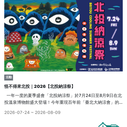
活動
怪不得來北投｜2026【北投納涼祭】
一年一度的夏季盛會「北投納涼祭」於7月24日至8月9日在北
投溫泉博物館盛大登場！今年重現百年前「臺北大納涼會」的
盛況，更跨海攜手日本繪本大師廣瀨克也，首次將人氣繪本
2026-07-24 ~ 2026-08-09
《妖怪溫泉》的可愛妖怪們齊聚北投。百年古蹟將化身為充滿
奇幻趣味的「妖怪湯樂園」！納涼祭期間憑專屬「納涼券」，