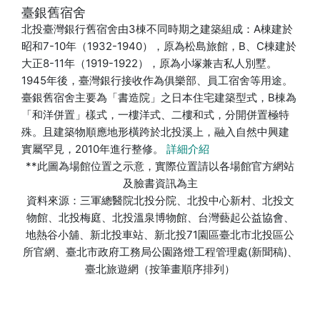
臺銀舊宿舍
北投臺灣銀行舊宿舍由3棟不同時期之建築組成：A棟建於
昭和7-10年（1932-1940），原為松島旅館，B、C棟建於
大正8-11年（1919-1922），原為小塚兼吉私人別墅。
1945年後，臺灣銀行接收作為俱樂部、員工宿舍等用途。
臺銀舊宿舍主要為「書造院」之日本住宅建築型式，B棟為
「和洋併置」樣式，一樓洋式、二樓和式，分開併置極特
殊。且建築物順應地形橫跨於北投溪上，融入自然中興建
實屬罕見，2010年進行整修。
詳細介紹
**此圖為場館位置之示意，實際位置請以各場館官方網站
及臉書資訊為主
資料來源：三軍總醫院北投分院、北投中心新村、北投文
物館、北投梅庭、北投溫泉博物館、台灣藝起公益協會、
地熱谷小舖、新北投車站、新北投71園區臺北市北投區公
所官網、臺北市政府工務局公園路燈工程管理處(新聞稿)、
臺北旅遊網（按筆畫順序排列）