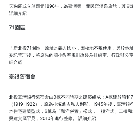
天狗庵成立於西元1896年，為臺灣第一間民營溫泉旅館，其
詳細介紹
71園區
「新北投71園區」原址是義方國小，因校地不敷使用，另於他址
委託管理後，將原先的國小教室規劃改裝為排練室、行政辦公
細介紹
臺銀舊宿舍
北投臺灣銀行舊宿舍由3棟不同時期之建築組成：A棟建於昭和7-10
（1919-1922），原為小塚兼吉私人別墅。1945年後，
本住宅建築型式，B棟為「和洋併置」樣式，一樓洋式、二樓和
興建實屬罕見，2010年進行整修。
詳細介紹