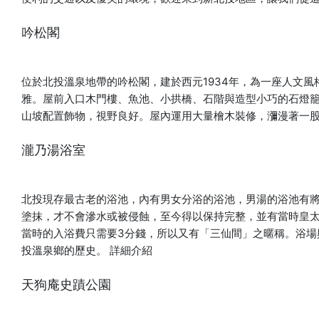
吟松閣
位於北投溫泉地帶的吟松閣，建於西元1934年，為一座人文
雅。屋前入口木門樓、魚池、小拱橋、石階與造型小巧的石燈
山坡配置飾物，視野良好。屋內運用大量檜木裝修，瀰漫著一
瀧乃湯浴室
北投現存最古老的浴池，內有男女分浴的浴池，男湯的浴池有將
塗抹，才不會滲水或被侵蝕，至今得以保持完整，並有當時皇
當時的入浴費只需要3分錢，所以又有「三仙間」之暱稱。浴場
投溫泉鄉的歷史。
詳細介紹
天狗庵史蹟公園