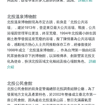
與認知，啟發學童對多元族群的探索、認識。
詳細介紹
北投溫泉博物館
北投溫泉博物館現為市定古蹟，前身是「北投公共浴
場」，建於1913年，曾是東亞最大公共浴場。戰後，公共
浴場因管理單位更迭，終至荒廢。1994年北投國小師生因
鄉土教學發掘這座荒廢的浴場，擬了陳情書為公共浴場請
命，感動地方熱心人士共同推動保存工作，經修復後於
1998年成立「北投溫泉博物館」。作為台灣第一個由社區
民眾搶救保存下的博物館，以深根傳承、創新豐富北投文
化為使命，扮演北投區域文化樞紐及核心場館角色。
詳細
介紹
北投公民會館
北投公民會館的前身是警備總部北投調查組辦公廳，為了
發展地方文化及產業特色，於2002年整修成立臺北市第一
座公民會館。因為處在北投溫泉山區，整日充滿霧氣雲