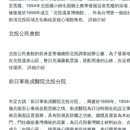
米坐墊（納涼席） 當傳承三代的「泉興榻榻米」的天然清香，
至荒廢。1994年北投國小師生因鄉土教學發掘這座荒廢的浴
遇見「錦源興」百年布莊的經典烏魚子印花。 今年夏天即將帶
修復後於1998年成立「北投溫泉博物館」。作為台灣第一個
來一場時髦又療癒的台式美學體驗，一針一線親手縫製專屬的
扮演北投區域文化樞紐及核心場館角色。
詳細介紹
夏日香氣。 時間∣8/1(六)、8/2(日) 13:00-14:30、15:00-
16:30 講師∣李宗勳(泉興榻榻米) 費用∣NT$ 750元 活動對象｜
北投公民會館
建議12歲以上參加 人數∣20人/場 線上報名∣
https://www.accupass.com/go/tatamimulletroe ■小妖怪
點燈會-燈籠DIY 神祕的小妖怪們悄悄現身囉！ 歡迎親子朋友們
北投公民會館的前身是警備總部北投調查組辦公廳，為了發展地
一起動手設計專屬的妖怪燈籠， 與我們加入這場充滿驚奇與童
在北投溫泉山區，整日充滿霧氣雲藹，搭配周邊的山林，在這
趣的夏日奇幻祭典吧！ 時間∣8/8(六)、8/9(日) 13:00-14:30、
佳場所。
詳細介紹
15:00-16:30 講師∣Winnie老師 費用∣雙人同行價 NT$500元
活動對象｜16歲以上 人數∣每場限15組(歡迎1大+1小，3歲以上
前日軍衛戍醫院北投分院
親子一起報名參加) 線上報名
∣https://www.accupass.com/go/monsterhotspring 【溫泉
鄉生態走讀】 各位探險小隊長請注意，北投今夏最有趣的生態
市定古蹟「前日軍衛戍醫院北投分院」，興建於1898年。19
探險即將出發！ 跟著阿嚕咪老師走進北投，在古老紅磚牆與參
傷兵能安心養病並慰思鄉之情。衛戍醫院為日治時期在此設立
天老樹之間，觀察沿途豐富的動植物生態，聆聽自然與歷史交
南且兩面設置迴廊，具有防潮及防曬之功效。牆體及屋架為木
織而成的溫泉鄉故事。讓整座北投成為一間沒有圍牆的自然教
門，門柱鑲嵌臺灣傳統的花窗，為日式與臺灣鄉土材料結合。
室，展開一場親近土地、探索生態的夏日冒險。 ■路線1 路線∣
成立「向陽心苑」，聘用身心障礙者提供服務，進行職業復健