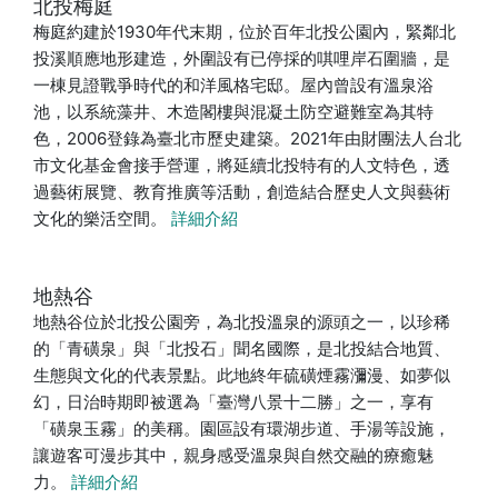
北投梅庭
梅庭約建於1930年代末期，位於百年北投公園內，緊鄰北
投溪順應地形建造，外圍設有已停採的唭哩岸石圍牆，是
一棟見證戰爭時代的和洋風格宅邸。屋內曾設有溫泉浴
池，以系統藻井、木造閣樓與混凝土防空避難室為其特
色，2006登錄為臺北市歷史建築。2021年由財團法人台北
市文化基金會接手營運，將延續北投特有的人文特色，透
過藝術展覽、教育推廣等活動，創造結合歷史人文與藝術
文化的樂活空間。
詳細介紹
地熱谷
地熱谷位於北投公園旁，為北投溫泉的源頭之一，以珍稀
的「青磺泉」與「北投石」聞名國際，是北投結合地質、
生態與文化的代表景點。此地終年硫磺煙霧瀰漫、如夢似
幻，日治時期即被選為「臺灣八景十二勝」之一，享有
「磺泉玉霧」的美稱。園區設有環湖步道、手湯等設施，
讓遊客可漫步其中，親身感受溫泉與自然交融的療癒魅
力。
詳細介紹