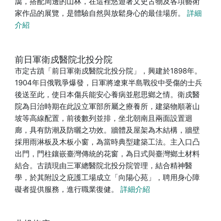
藹，搭配周邊的山林，在這裡悠遊著文史古物及各項藝術
家作品的展覽，是體驗自然與放鬆身心的最佳場所。
詳細
介紹
前日軍衛戍醫院北投分院
市定古蹟「前日軍衛戍醫院北投分院」，興建於1898年。
1904年日俄戰爭爆發，日軍將遼東半島戰役中受傷的士兵
後送至此，使日本傷兵能安心養病並慰思鄉之情。衛戍醫
院為日治時期在此設立軍部所屬之療養所，建築物順著山
坡等高線配置，前後數列並排，坐北朝南且兩面設置迴
廊，具有防潮及防曬之功效。牆體及屋架為木結構，牆壁
採用雨淋板及木板小窗，為當時典型建築工法。主入口凸
出門，門柱鑲嵌臺灣傳統的花窗，為日式與臺灣鄉土材料
結合。古蹟現由三軍總醫院北投分院管理，結合精神醫
學，於其附設之庇護工場成立「向陽心苑」，聘用身心障
礙者提供服務，進行職業復健。
詳細介紹