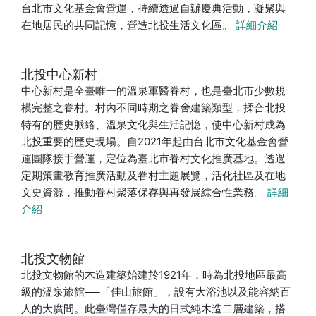
台北市文化基金會營運，持續透過自辦慶典活動，凝聚與
在地居民的共同記憶，營造北投生活文化區。
詳細介紹
北投中心新村
中心新村是全臺唯一的溫泉軍醫眷村，也是臺北市少數規
模完整之眷村。村內不同時期之眷舍建築類型，揉合北投
特有的歷史脈絡、溫泉文化與生活記憶，使中心新村成為
北投重要的歷史現場。自2021年起由台北市文化基金會營
運團隊接手營運，定位為臺北市眷村文化推廣基地。透過
定期策畫教育推廣活動及眷村主題展覽，活化社區及在地
文史資源，推動眷村聚落保存與再發展綜合性業務。
詳細
介紹
北投文物館
北投文物館的木造建築始建於1921年，時為北投地區最高
級的溫泉旅館──「佳山旅館」，設有大浴池以及能容納百
人的大廣間。此臺灣僅存最大的日式純木造二層建築，搭