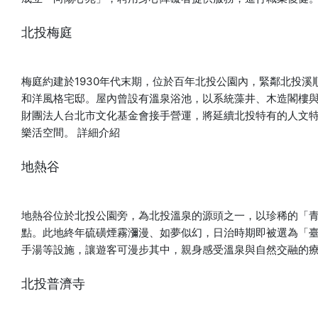
新北投車站→北投公園→衛戍醫院北投分院-向陽心苑 時間
∣7/26(日)、8/2(日)、8/9(日)10:00-12:00 ■路線2 路線∣新
北投梅庭
北投車站→新民國中→中心新村 時間∣7/26(日)、8/2(日)、
8/9(日)14:00-16:00 費用∣NT$ 400元（含旅平險、納涼祭涼
扇、納涼券1張） 人數∣20人/場 活動對象∣需全程步行，建議6
梅庭約建於1930年代末期，位於百年北投公園內，緊鄰北投
歲以上孩童報名參加。 線上報名∣https://accu.ps/gZ8KOs
和洋風格宅邸。屋內曾設有溫泉浴池，以系統藻井、木造閣樓與混
【藝術裝置—妖怪溫泉互動光廊】 日本繪本大師廣瀨克也《妖
財團法人台北市文化基金會接手營運，將延續北投特有的人文
怪溫泉》筆下的妖怪們大舉入侵北投溫泉博物館！ 一步步穿梭
樂活空間。
詳細介紹
在光廊時，千萬要隨時注意腳下，這群調皮的妖怪們會隨時跳
出來跟你玩捉迷藏！今年夏天來北投溫泉博物館，和超萌小妖
地熱谷
怪們，展開一場怪好玩、怪沁涼的光影追逐戰吧！ 費用｜免費
地點∣北投溫泉博物館1樓室內長廊 【「我怎麼買了這個鬼東
西」二手玩具交換市集】 今年夏天最有趣、最荒謬的【二手玩
地熱谷位於北投公園旁，為北投溫泉的源頭之一，以珍稀的「
具交換市集】要來了！ 歡迎帶上那些「我怎麼會買這種鬼東
點。此地終年硫磺煙霧瀰漫、如夢似幻，日治時期即被選為「
西」的奇怪玩具來現場， 說不定你眼中的鬼東西，正是別人尋
手湯等設施，讓遊客可漫步其中，親身感受溫泉與自然交融的
覓已久的命定怪玩具！讓閒置玩具找到新主人，也為每一件古
怪收藏延續全新的故事。 時間｜8/8(六)、8/9(日)14:00-
北投普濟寺
18:00 地點｜北投溫泉博物館 小浴池 交換規則｜ 1. 無需報名
費。 2. 請依帶來的玩具價值或大小與現場玩具做交換，一件換