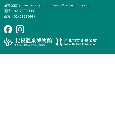
溫博館信箱：beitouhotspringmuseum@taipeiculture.org
電話：02-28939981
傳真：02-28939984