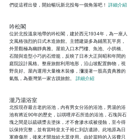
們從這裡出發，開始暢玩新北投每一個角落吧！
詳細介紹
吟松閣
位於北投溫泉地帶的吟松閣，建於西元1934年，為一座人
文風格強烈的日式木造旅館。主體建築多為鋪黑瓦平房，
外景觀極為幽靜典雅。屋前入口木門樓、魚池、小拱橋、
石階與造型小巧的石燈籠，反映了日本大正與昭和年間的
庭院設計風格。整座旅館利用地形，沿山坡配置飾物，視
野良好。屋內運用大量檜木裝修，瀰漫著一股高貴典雅的
氣氛，為臺灣第一家古蹟旅館。
詳細介紹
瀧乃湯浴室
北投現存最古老的浴池，內有男女分浴的浴池，男湯的浴
池有將近90年的歷史，以唭哩岸石所造的浴池，石塊與石
塊之間是以硫磺漿去塗抹，才不會滲水或被侵蝕，至今得
以保持完整，並有當時皇太子裕仁到訪遺跡。此地原為日
軍療傷所，後來才開放給大眾使用。由於當時的入浴費只