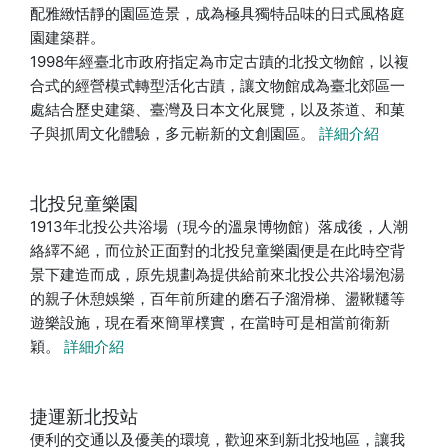
配雅緻恬靜的園區造景，成為極具獨特品味的日式風格庭
園建築群。
1998年經臺北市政府指定為市定古蹟的北投文物館，以複
合式的經營模式轉型活化古蹟，讓文物館成為臺北郊區一
處結合歷史建築、臺灣及日本文化展覽，以及茶道、和菓
子與抓周文化體驗，多元嶄新的文創園區。
詳細介紹
北投兒童樂園
1913年北投公共浴場（現今的溫泉博物館）落成後，人潮
絡繹不絕，而位於正面對的北投兒童樂園便是在此時空背
景下建造而成，原先規劃為提供給前來北投公共浴場泡湯
的親子休憩娛樂，百年前所建的磨石子溜滑梯、盪鞦韆等
遊樂設施，現在看來簡單樸實，在當時可是相當前衛新
穎。
詳細介紹
捷運新北投站
便利的交通以及優美的環境，歡迎來到新北投地區，讓我